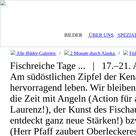
BILDER
ÜBER UNS
SPEZIA
Alle Bilder-Galerien
/
2 Monate durch Alaska
/
Fis
Fischreiche Tage ... | 17.–21.
Am südöstlichen Zipfel der Kenai
hervorragend leben. Wir bleiben
die Zeit mit Angeln (Action für a
Laurenz!), der Kunst des Fisch
entdeckt ganz neue Stärken!) bz
(Herr Pfaff zaubert Oberleckere