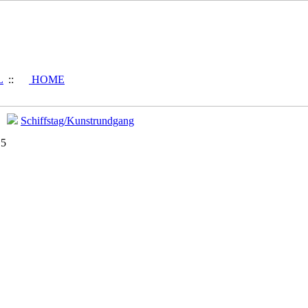
L
::
HOME
/
Schiffstag/Kunstrundgang
15